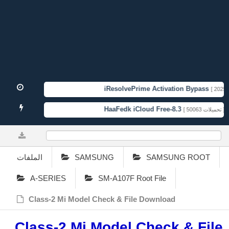
iResolvePrime Activation Bypass
[ 2025-1
HaaFedk iCloud Free-8.3
[ 50063 تحميلات ]
0%
الملفات
SAMSUNG
SAMSUNG ROOT
A-SERIES
SM-A107F Root File
Class-2 Mi Model Check & File Download
Class-2 Mi Model Check & File