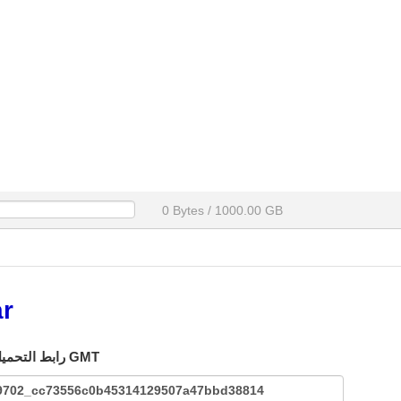
0 Bytes / 1000.00 GB
ar
رابط التحميل التالي متاح لمعرف الإنترنت خاصتك: 216.73.216.241 حتى 2026-08-08 09:01:42 GMT
79702_cc73556c0b45314129507a47bbd38814