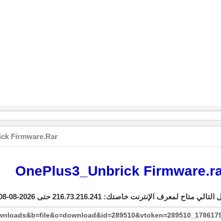
ck Firmware.rar
OnePlus3_Unbrick Firmware.r
ownloads&b=file&c=download&id=289510&vtoken=289510_17861