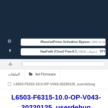
iResolvePrime Activation Bypass
[ 2025-11-10 20:
HaaFedk iCloud Free-8.3
TFTUnl
[ 50035 تحميلات ]
0.19%
الملفات
Itel Firmware
L6503-F6315-10.0-OP-V043-20220125_userdebug
L6503-F6315-10.0-OP-V043-
20220125_userdebug