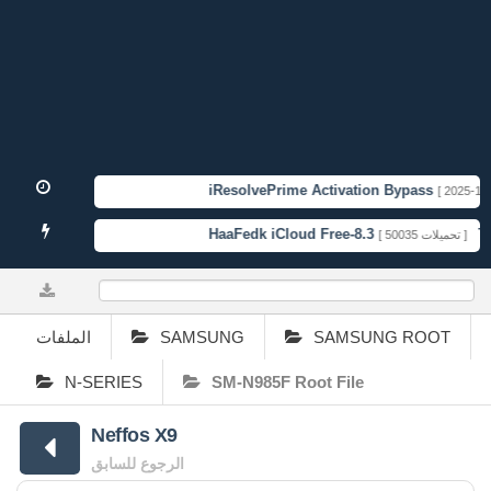
iResolvePrime Activation Bypass
[ 2025-11-1
HaaFedk iCloud Free-8.3
TFT
[ 50035 تحميلات ]
0%
الملفات
SAMSUNG
SAMSUNG ROOT
N-SERIES
SM-N985F Root File
Neffos X9
الرجوع للسابق