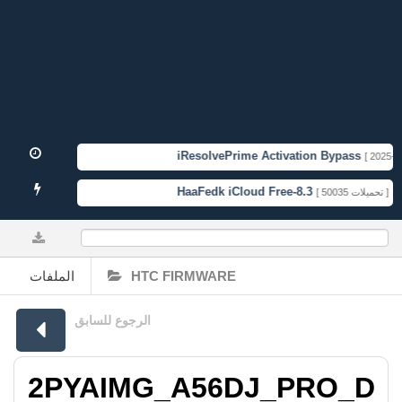
iResolvePrime Activation Bypass
[ 2025-11-
HaaFedk iCloud Free-8.3
TF
[ 50035 تحميلات ]
0%
الملفات
HTC FIRMWARE
الرجوع للسابق
2PYAIMG_A56DJ_PRO_D