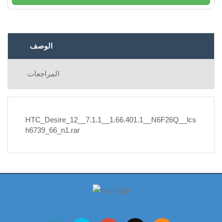
الوصف
المراجعات
HTC_Desire_12__7.1.1__1.66.401.1__N6F26Q__lcs
h6739_66_n1.rar