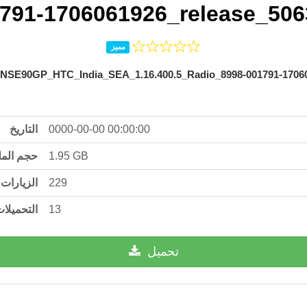
791-1706061926_release_50
مميز
0GP_HTC_India_SEA_1.16.400.5_Radio_8998-001791-170606
التاريخ
0000-00-00 00:00:00
حجم الم
1.95 GB
الزيارات
229
التحميلا
13
تحميل