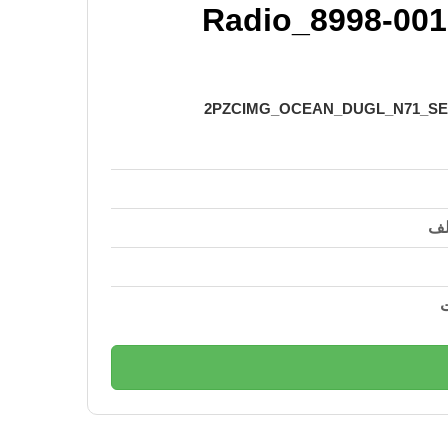
Radio_8998-001
2PZCIMG_OCEAN_DUGL_N71_SENSE9
لف
ت