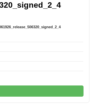
6320_signed_2_4
1926_release_506320_signed_2_4