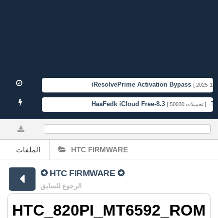
iResolvePrime Activation Bypass
[ 2025-11-10
HaaFedk iCloud Free-8.3
TFT
[ 50030 تحميلات ]
0%
الملفات
HTC FIRMWARE
✪ HTC FIRMWARE ✪
الرجوع للسابق
HTC_820PI_MT6592_ROM