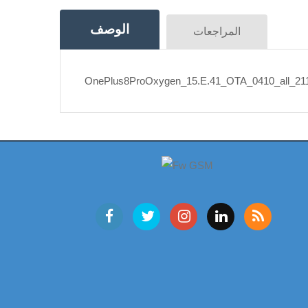
الوصف
المراجعات
OnePlus8ProOxygen_15.E.41_OTA_0410_all_211