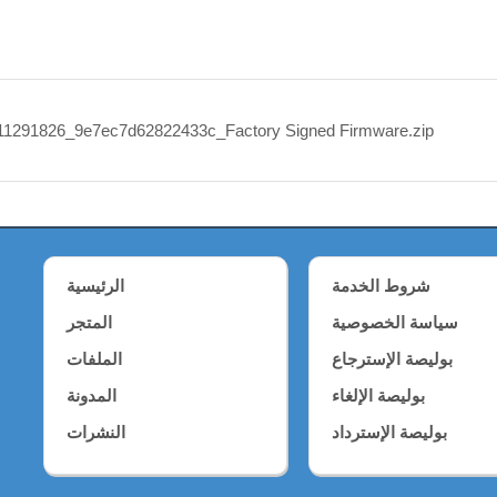
1291826_9e7ec7d62822433c_Factory Signed Firmware.zip
شروط الخدمة
الرئيسية
سياسة الخصوصية
المتجر
بوليصة الإسترجاع
الملفات
بوليصة الإلغاء
المدونة
بوليصة الإسترداد
النشرات