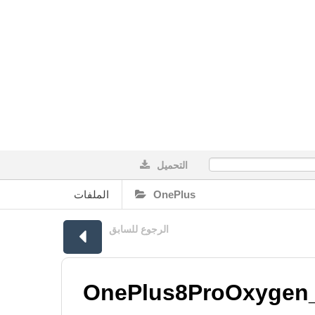
التحميل
0%
الملفات
OnePlus
الرجوع للسابق
OnePlus8ProOxygen_