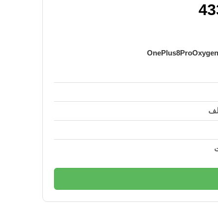
43
OnePlus8ProOxygen_
لف
ت