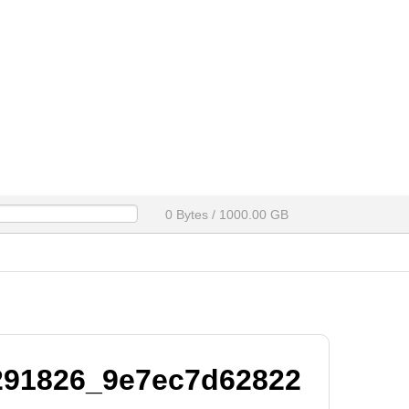
0 Bytes / 1000.00 GB
291826_9e7ec7d62822