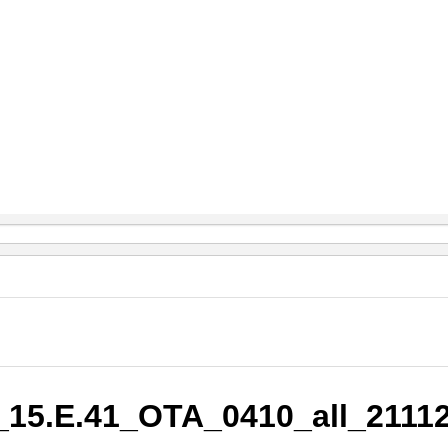
15.E.41_OTA_0410_all_2111