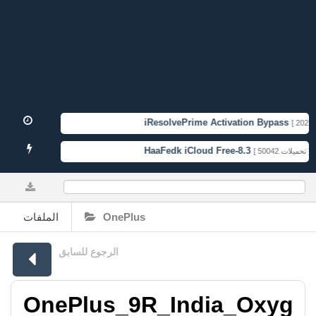
iResolvePrime Activation Bypass
[ 2025-1
HaaFedk iCloud Free-8.3
[ 50042 تحميلات ]
0%
الملفات
OnePlus
الرجوع للسابق
OnePlus_9R_India_Oxyg