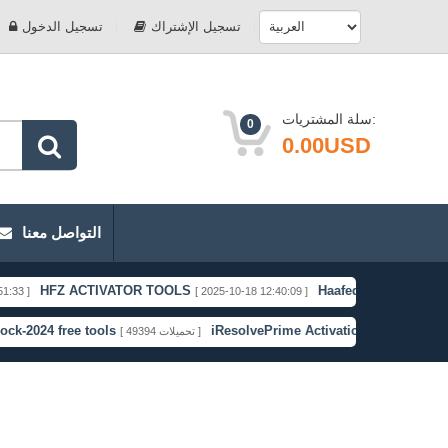
تسجيل الإشتراك
تسجيل الدخول
سلة المشتريات:
0
0.00USD
التواصل معنا
HFZ ACTIVATOR TOOLS
Haafedk Gsm Free
[ 2025-10-18 12:40:09 ]
[ 2025-09-0
4 free tools
iResolvePrime Activation Bypass
[ 49394 تحميلات ]