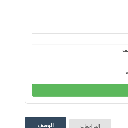
لف
ت
الوصف
المراجعات