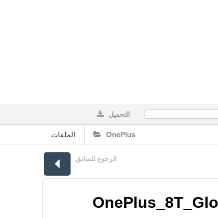
التحميل
0%
الملفات
OnePlus
الرجوع للسابق
OnePlus_8T_Glob