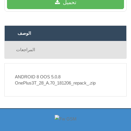
تحميل
الوصف
المراجعات
ANDROID 8 OOS 5.0.8
OnePlus3T_28_A.70_181206_repack_.zip