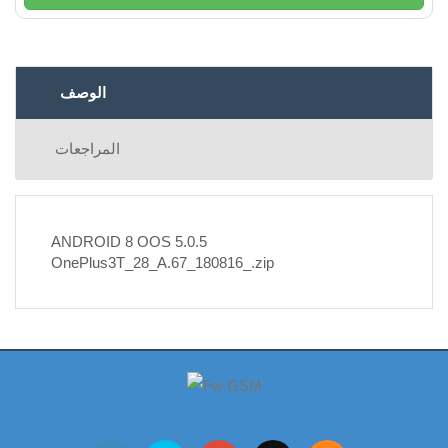
الوصف
المراجعات
ANDROID 8 OOS 5.0.5
OnePlus3T_28_A.67_180816_.zip