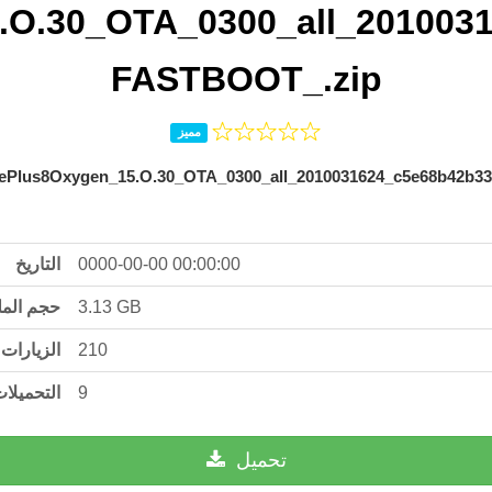
O.30_OTA_0300_all_201003
FASTBOOT_.zip
مميز
ePlus8Oxygen_15.O.30_OTA_0300_all_2010031624_c5e68b42b3
التاريخ
0000-00-00 00:00:00
حجم الم
3.13 GB
الزيارات
210
التحميلا
9
تحميل