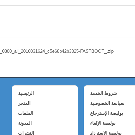
_0300_all_2010031624_c5e68b42b3325-FASTBOOT_.zip
شروط الخدمة
الرئيسية
سياسة الخصوصية
المتجر
بوليصة الإسترجاع
الملفات
بوليصة الإلغاء
المدونة
بوليصة الإسترداد
النشرات