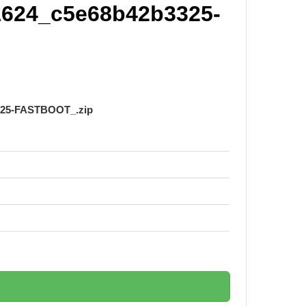
1624_c5e68b42b3325-
325-FASTBOOT_.zip