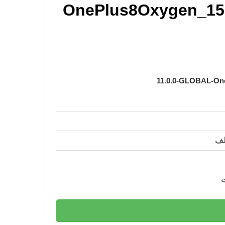
OnePlus8Oxygen_15.
11.0.0-GLOBAL-On
لف
ت