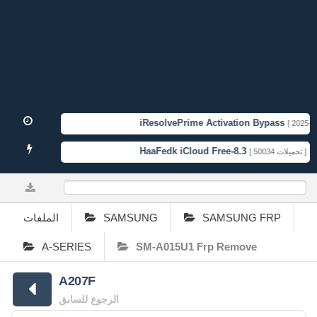
iResolvePrime Activation Bypass
[ 2025-11-
HaaFedk iCloud Free-8.3
TF
[ 50034 تحميلات ]
0%
الملفات
SAMSUNG
SAMSUNG FRP
A-SERIES
SM-A015U1 Frp Remove
A207F
الرجوع للسابق