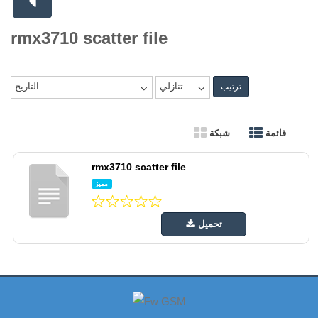
rmx3710 scatter file
تنازلي
التاريخ
ترتيب
قائمة
شبكة
rmx3710 scatter file
مميز
تحميل