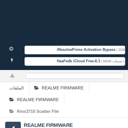
iResolvePrime Activation Bypass
[ 2025-11
HaaFedk iCloud Free-8.3
T
[ 50035 تحميلات ]
0%
الملفات
REALME FIRMWARE
REALME FIRMWARE
Rmx3710 Scatter File
REALME FIRMWARE