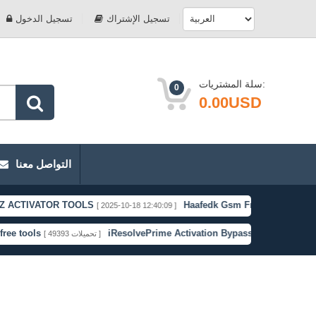
تسجيل الإشتراك
تسجيل الدخول
سلة المشتريات:
0
0.00USD
التواصل معنا
ATOR TOOLS
Haafedk Gsm Free
H
[ 2025-10-18 12:40:09 ]
[ 2025-09-02 22:03:01 ]
iResolvePrime Activation Bypass
Broque 
[ 28109 تحميلات ]
[ 49393 تحميلات ]